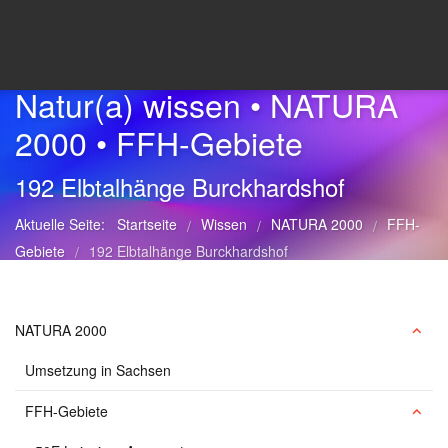
Natur(a) wissen • NATURA
2000 • FFH-Gebiete
192 Elbtalhänge Burckhardshof
Aktuelle Seite:
Startseite
Wissen
NATURA 2000
FFH-
/
/
/
Gebiete
192 Elbtalhänge Burckhardshof
/
NATURA 2000
Umsetzung in Sachsen
FFH-Gebiete