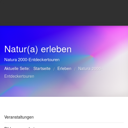
Natur(a) erleben
Natura 2000-Entdeckertouren
Aktuelle Seite:
Startseite
Erleben
Natura 2000-
/
/
Entdeckertouren
Veranstaltungen