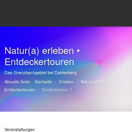
Natur(a) erleben •
Entdeckertouren
Das Grenzbachgebiet bei Dahlenberg
Aktuelle Seite:
Startseite
Erleben
Natura 2000-
/
/
Entdeckertouren
Entdeckertour 1
/
Veranstaltungen